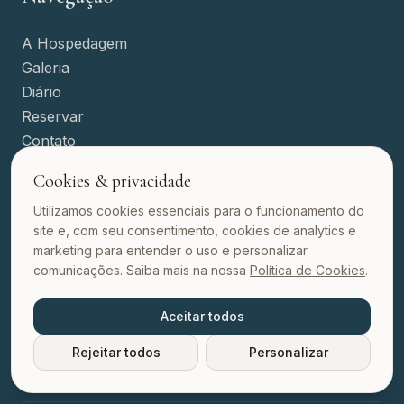
A Hospedagem
Galeria
Diário
Reservar
Contato
FAQ
Cookies & privacidade
Utilizamos cookies essenciais para o funcionamento do
Contato
site e, com seu consentimento, cookies de analytics e
marketing para entender o uso e personalizar
comunicações. Saiba mais na nossa
Política de Cookies
.
Rod. Jornalista Maurício Sirotski Sobrinho, 6040
- Apt 39, Jurerê, Florianópolis - SC
Aceitar todos
contato@39jurerebythesea.com
Rejeitar todos
Personalizar